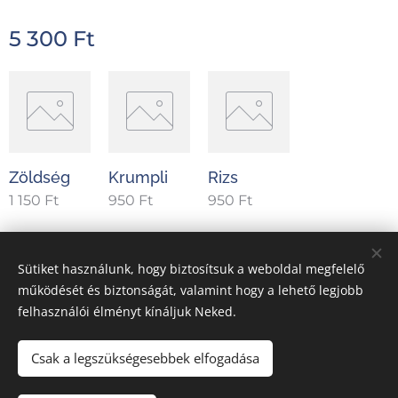
5 300
Ft
Zöldség
Krumpli
Rizs
1 150
Ft
950
Ft
950
Ft
Sütiket használunk, hogy biztosítsuk a weboldal megfelelő
Hellasz Taverna Görög Étterem 5000 Szolnok, Sütő u. 6/a.
működését és biztonságát, valamint hogy a lehető legjobb
felhasználói élményt kínáljuk Neked.
Ételeink allergén összetevőiről érdeklődjön kollégáinknál.
A weboldal szerkesztője
Sütik
Csak a legszükségesebbek elfogadása