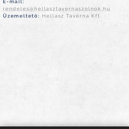
E-mail:
rendeles@hellasztavernaszolnok.hu
Üzemeltető:
Hellasz Taverna Kft.