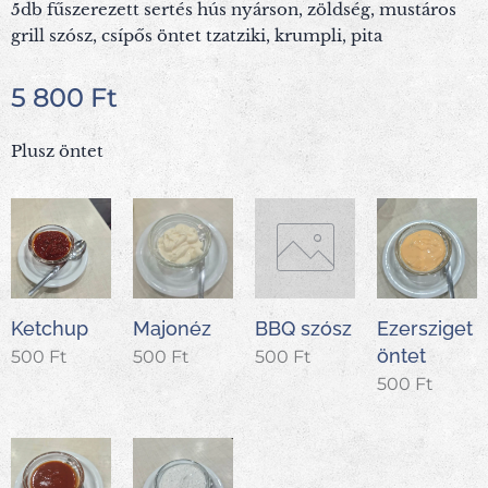
5db fűszerezett sertés hús nyárson, zöldség, mustáros
grill szósz, csípős öntet tzatziki, krumpli, pita
5 800
Ft
Plusz öntet
Ketchup
Majonéz
BBQ szósz
Ezersziget
öntet
500
Ft
500
Ft
500
Ft
500
Ft