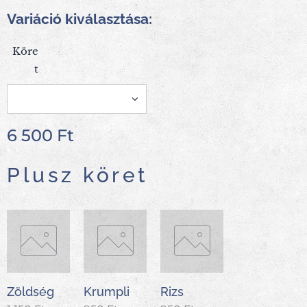
Variáció kiválasztása:
Köre
t
6 500
Ft
Plusz köret
Zöldség
Krumpli
Rizs