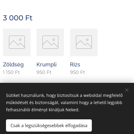
3 000
Ft
Zöldség
Krumpli
Rizs
1 150
Ft
950
Ft
950
Ft
Sütiket használunk, hogy biztosítsuk a weboldal megfelelő
Hellasz Taverna Görög Étterem 5000 Szolnok, Sütő u. 6/a.
működését és biztonságát, valamint hogy a lehető legjobb
felhasználói élményt kínáljuk Neked.
Ételeink allergén összetevőiről érdeklődjön kollégáinknál.
A weboldal szerkesztője
Sütik
Csak a legszükségesebbek elfogadása