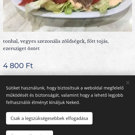
tonhal, vegyes szezonális zöldségek, főtt tojás,
ezersziget öntet
4 800
Ft
Sütiket használunk, hogy biztosítsuk a weboldal megfelelő
Hellasz Taverna Görög Étterem 5000 Szolnok, Sütő u. 6/a.
működését és biztonságát, valamint hogy a lehető legjobb
felhasználói élményt kínáljuk Neked.
Ételeink allergén összetevőiről érdeklődjön kollégáinknál.
A weboldal szerkesztője
Sütik
Csak a legszükségesebbek elfogadása