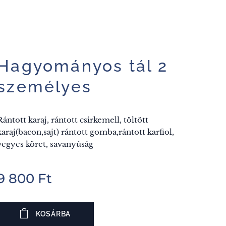
Hagyományos tál 2
személyes
Rántott karaj, rántott csirkemell, töltött
karaj(bacon,sajt) rántott gomba,rántott karfiol,
vegyes köret, savanyúság
9 800
Ft
KOSÁRBA