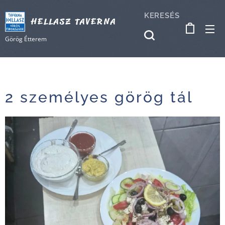
KERESÉS
HELLASZ TAVERNA
Görög Étterem
2 személyes görög tál