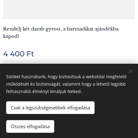
Rendelj két darab gyrost, a harmadikat ajándékba
kapod!
4 400
Ft
Sütiket használunk, hogy biztosítsuk a weboldal megfelelő
Hellasz Taverna Görög Étterem 5000 Szolnok, Sütő u. 6/a.
működését és biztonságát, valamint hogy a lehető legjobb
felhasználói élményt kínáljuk Neked.
Ételeink allergén összetevőiről érdeklődjön kollégáinknál.
A weboldal szerkesztője
Sütik
Csak a legszükségesebbek elfogadása
Összes elfogadása
KOSÁRBA