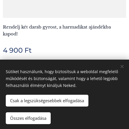
Rendelj két darab gyrost, a harmadikat ajándékba
kapod!
4 900
Ft
Sütiket használunk, hogy biztosítsuk a weboldal megfelelő
Hellasz Taverna Görög Étterem 5000 Szolnok, Sütő u. 6/a.
működését és biztonságát, valamint hogy a lehető legjobb
felhasználói élményt kínáljuk Neked.
Ételeink allergén összetevőiről érdeklődjön kollégáinknál.
A weboldal szerkesztője
Sütik
Csak a legszükségesebbek elfogadása
Összes elfogadása
KOSÁRBA